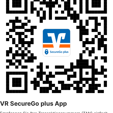
VR SecureGo plus App