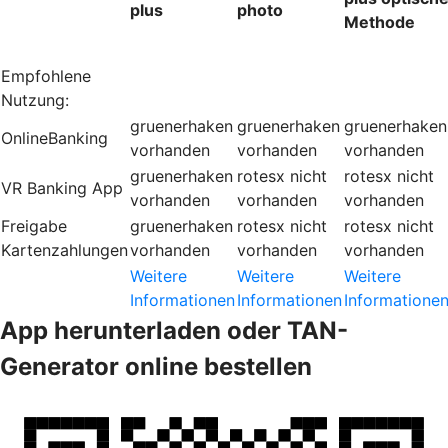
plus
photo
Methode
Empfohlene
Nutzung:
gruenerhaken
gruenerhaken
gruenerhaken
OnlineBanking
vorhanden
vorhanden
vorhanden
gruenerhaken
rotesx
nicht
rotesx
nicht
VR Banking App
vorhanden
vorhanden
vorhanden
Freigabe
gruenerhaken
rotesx
nicht
rotesx
nicht
Kartenzahlungen
vorhanden
vorhanden
vorhanden
Weitere
Weitere
Weitere
Informationen
Informationen
Informatione
App herunterladen oder TAN-
Generator online bestellen