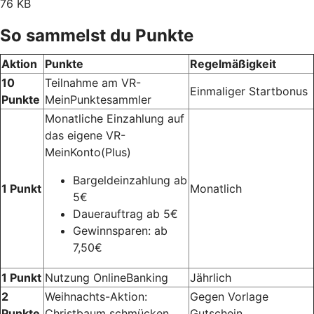
76 KB
So sammelst du Punkte
Aktion
Punkte
Regelmäßigkeit
10
Teilnahme am VR-
Einmaliger Startbonus
Punkte
MeinPunktesammler
Monatliche Einzahlung auf
das eigene VR-
MeinKonto(Plus)
Bargeldeinzahlung ab
1 Punkt
Monatlich
5€
Dauerauftrag ab 5€
Gewinnsparen: ab
7,50€
1 Punkt
Nutzung OnlineBanking
Jährlich
2
Weihnachts-Aktion:
Gegen Vorlage
Punkte
Christbaum schmücken
Gutschein