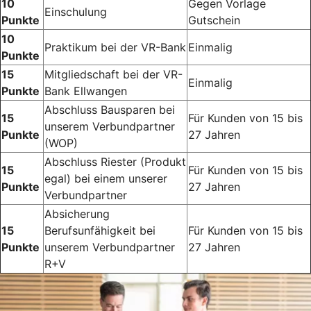
10
Gegen Vorlage
Einschulung
Punkte
Gutschein
10
Praktikum bei der VR-Bank
Einmalig
Punkte
15
Mitgliedschaft bei der VR-
Einmalig
Punkte
Bank Ellwangen
Abschluss Bausparen bei
15
Für Kunden von 15 bis
unserem Verbundpartner
Punkte
27 Jahren
(WOP)
Abschluss Riester (Produkt
15
Für Kunden von 15 bis
egal) bei einem unserer
Punkte
27 Jahren
Verbundpartner
Absicherung
15
Berufsunfähigkeit bei
Für Kunden von 15 bis
Punkte
unserem Verbundpartner
27 Jahren
R+V